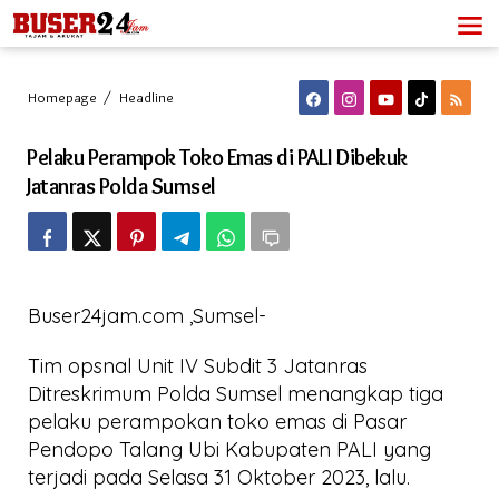
Lewati
ke
konten
Pelaku
Homepage
/
Headline
Perampok
Toko
Pelaku Perampok Toko Emas di PALI Dibekuk
Emas
di
Jatanras Polda Sumsel
PALI
Dibekuk
Jatanras
Polda
Sumsel
Buser24jam.com ,Sumsel-
Tim opsnal Unit IV Subdit 3 Jatanras
Ditreskrimum Polda Sumsel menangkap tiga
pelaku perampokan toko emas di Pasar
Pendopo Talang Ubi Kabupaten PALI yang
terjadi pada Selasa 31 Oktober 2023, lalu.