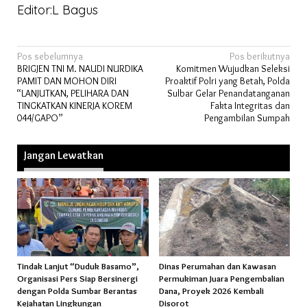
Editor:L Bagus
Navigasi
Pos sebelumnya
Pos berikutnya
BRIGJEN TNI M. NAUDI NURDIKA
Komitmen Wujudkan Seleksi
pos
PAMIT DAN MOHON DIRI
Proaktif Polri yang Betah, Polda
“LANJUTKAN, PELIHARA DAN
Sulbar Gelar Penandatanganan
TINGKATKAN KINERJA KOREM
Fakta Integritas dan
044/GAPO”
Pengambilan Sumpah
Jangan Lewatkan
Tindak Lanjut “Duduk Basamo”,
Dinas Perumahan dan Kawasan
Organisasi Pers Siap Bersinergi
Permukiman Juara Pengembalian
dengan Polda Sumbar Berantas
Dana, Proyek 2026 Kembali
Kejahatan Lingkungan
Disorot