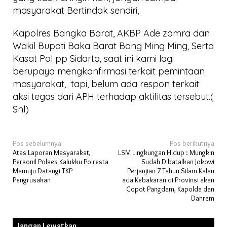
masyarakat Bertindak sendiri,
Kapolres Bangka Barat, AKBP Ade zamra dan
Wakil Bupati Baka Barat Bong Ming Ming, Serta
Kasat Pol pp Sidarta, saat ini kami lagi
berupaya mengkonfirmasi terkait pemintaan
masyarakat, tapi, belum ada respon terkait
aksi tegas dari APH terhadap aktifitas tersebut.(
Snl)
Navigasi
Pos sebelumnya
Pos berikutnya
Atas Laporan Masyarakat,
LSM Lingkungan Hidup : Mungkin
pos
Personil Polsek Kalukku Polresta
Sudah Dibatalkan Jokowi
Mamuju Datangi TKP
Perjanjian 7 Tahun Silam Kalau
Pengrusakan
ada Kebakaran di Provinsi akan
Copot Pangdam, Kapolda dan
Danrem
Jangan Lewatkan