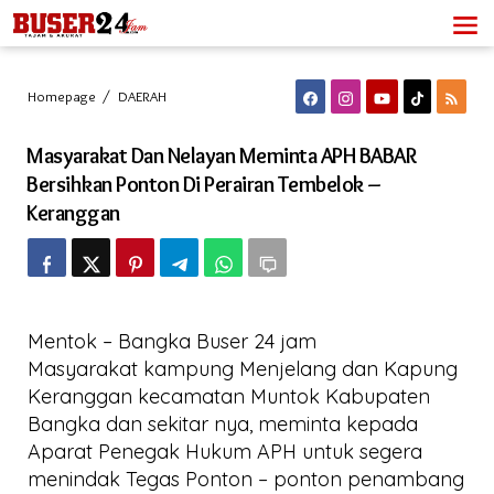
Lewati
ke
konten
Masyarakat
Homepage
/
DAERAH
Dan
Nelayan
Masyarakat Dan Nelayan Meminta APH BABAR
Meminta
APH
Bersihkan Ponton Di Perairan Tembelok –
BABAR
Keranggan
Bersihkan
Ponton
Di
Perairan
Tembelok
-
Keranggan
Mentok – Bangka Buser 24 jam
Masyarakat kampung Menjelang dan Kapung
Keranggan kecamatan Muntok Kabupaten
Bangka dan sekitar nya, meminta kepada
Aparat Penegak Hukum APH untuk segera
menindak Tegas Ponton – ponton penambang