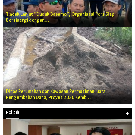
Tindak Lanjut “Duduk Basamo”, Organisasi Pers Siap
Bersinergi dengan…
Dinas Perumahan dan Kawasan Permukiman Juara
Pengembalian Dana, Proyek 2026 Kemb…
Politik
+