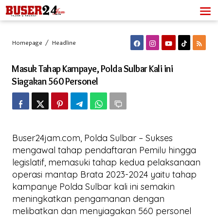
Lewati
ke
konten
Masuk
Homepage
/
Headline
Tahap
Kampaye,
Masuk Tahap Kampaye, Polda Sulbar Kali ini
Polda
Sulbar
Siagakan 560 Personel
Kali
ini
Siagakan
560
Personel
Buser24jam.com, Polda Sulbar – Sukses
mengawal tahap pendaftaran Pemilu hingga
legislatif, memasuki tahap kedua pelaksanaan
operasi mantap Brata 2023-2024 yaitu tahap
kampanye Polda Sulbar kali ini semakin
meningkatkan pengamanan dengan
melibatkan dan menyiagakan 560 personel