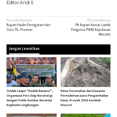
Editor:Andi S
Navigasi
Pos sebelumnya
Pos berikutnya
Bupati Hadiri Peringatan Hari
Plt Bupati Asmar Lantik
pos
Guru Tk. Provinsi
Pengurus PWRI Kepulauan
Meranti
Jangan Lewatkan
Tindak Lanjut “Duduk Basamo”,
Dinas Perumahan dan Kawasan
Organisasi Pers Siap Bersinergi
Permukiman Juara Pengembalian
dengan Polda Sumbar Berantas
Dana, Proyek 2026 Kembali
Kejahatan Lingkungan
Disorot