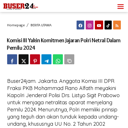
Lewati
ke
konten
Komisi
Homepage
/
BERITA UTAMA
III
Yakin
Komisi III Yakin Komitmen Jajaran Polri Netral Dalam
Komitmen
Jajaran
Pemilu 2024
Polri
Netral
Dalam
Pemilu
2024
Buser24jam. Jakarta. Anggota Komisi III DPR
Fraksi PKB Mohammad Rano Alfath meyakini
Kapolri Jenderal Polisi Drs. Listyo Sigit Prabowo
untuk menjaga netralitas aparat menjelang
Pemilu 2024. Menurutnya, Polri memiliki prinsip
yang teguh dan akan tunduk kepada undang-
undang, khususnya UU No. 2 Tahun 2002