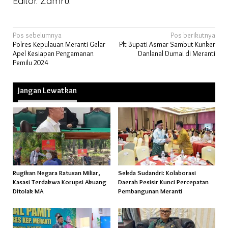
Editor. Zamru.
Navigasi
Pos sebelumnya
Pos berikutnya
Polres Kepulauan Meranti Gelar
Plt Bupati Asmar Sambut Kunker
pos
Apel Kesiapan Pengamanan
Danlanal Dumai di Meranti
Pemilu 2024
Jangan Lewatkan
Rugikan Negara Ratusan Miliar,
Sekda Sudandri: Kolaborasi
Kasasi Terdakwa Korupsi Akuang
Daerah Pesisir Kunci Percepatan
Ditolak MA
Pembangunan Meranti