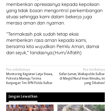
memberikan apresiasinya kepada kepolisian
yang tidak bosan mengontrol perkembangan
situasi sehingga kami dalam bekerja juga
merasa aman dan nyaman.
“Terimakasih pak sudah tetap eksis
memberikan rasa aman kepada kami,
bersama kita wujudkan Pemilu Aman, damai
dan sejuk,” tandasnya.(Hum/Alfatih)
Navigasi
Pos sebelumnya
Pos berikutnya
Monitoring Kegiatan Latja Siswa,
Safari Jumat, Wakapolda Sulbar
pos
Polresta Mamuju Terima
di Masjid Nurul Iman Rimuku, Ini
Kunjungan Tim SPN Polda Sulbar
yang Dibahas!
Jangan Lewatkan