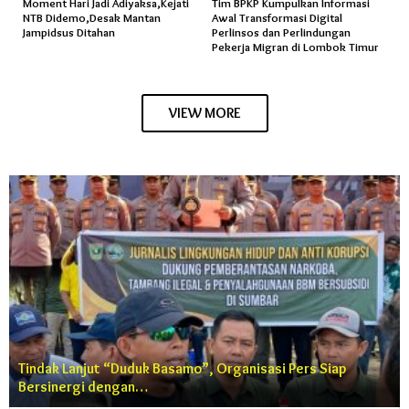
Moment Hari Jadi Adiyaksa,Kejati
Tim BPKP Kumpulkan Informasi
NTB Didemo,Desak Mantan
Awal Transformasi Digital
Jampidsus Ditahan
Perlinsos dan Perlindungan
Pekerja Migran di Lombok Timur
VIEW MORE
Tindak Lanjut “Duduk Basamo”, Organisasi Pers Siap
Bersinergi dengan…