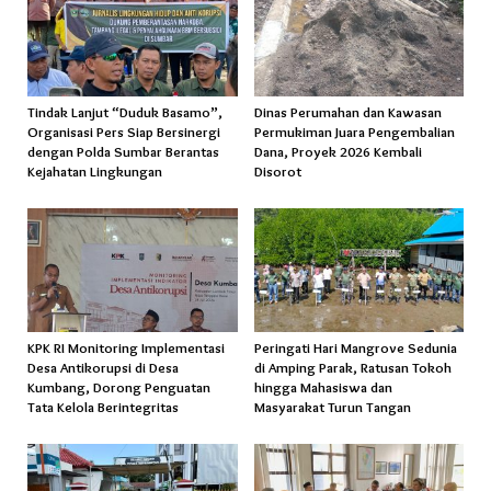
Tindak Lanjut “Duduk Basamo”,
Dinas Perumahan dan Kawasan
Organisasi Pers Siap Bersinergi
Permukiman Juara Pengembalian
dengan Polda Sumbar Berantas
Dana, Proyek 2026 Kembali
Kejahatan Lingkungan
Disorot
KPK RI Monitoring Implementasi
Peringati Hari Mangrove Sedunia
Desa Antikorupsi di Desa
di Amping Parak, Ratusan Tokoh
Kumbang, Dorong Penguatan
hingga Mahasiswa dan
Tata Kelola Berintegritas
Masyarakat Turun Tangan