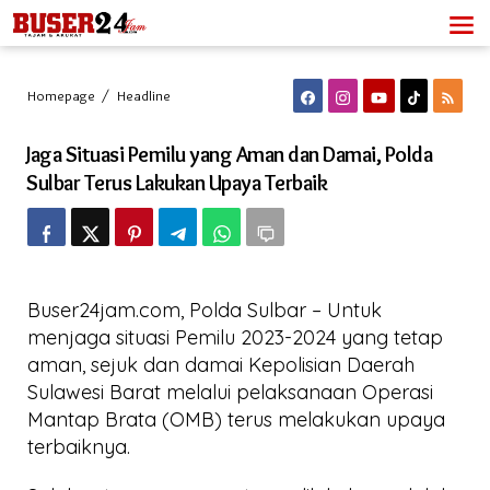
Lewati
ke
konten
Jaga
Homepage
/
Headline
Situasi
Pemilu
Jaga Situasi Pemilu yang Aman dan Damai, Polda
yang
Aman
Sulbar Terus Lakukan Upaya Terbaik
dan
Damai,
Polda
Sulbar
Terus
Lakukan
Buser24jam.com, Polda Sulbar – Untuk
Upaya
Terbaik
menjaga situasi Pemilu 2023-2024 yang tetap
aman, sejuk dan damai Kepolisian Daerah
Sulawesi Barat melalui pelaksanaan Operasi
Mantap Brata (OMB) terus melakukan upaya
terbaiknya.