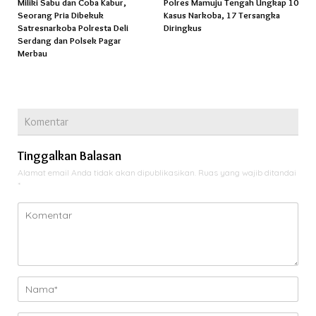
Miliki Sabu dan Coba Kabur,
Polres Mamuju Tengah Ungkap 10
Seorang Pria Dibekuk
Kasus Narkoba, 17 Tersangka
Satresnarkoba Polresta Deli
Diringkus
Serdang dan Polsek Pagar
Merbau
Komentar
Tinggalkan Balasan
Alamat email Anda tidak akan dipublikasikan.
Ruas yang wajib ditandai
*