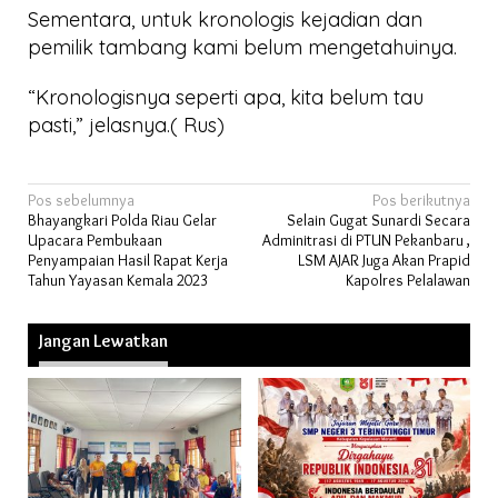
Sementara, untuk kronologis kejadian dan
pemilik tambang kami belum mengetahuinya.
“Kronologisnya seperti apa, kita belum tau
pasti,” jelasnya.( Rus)
Navigasi
Pos sebelumnya
Pos berikutnya
Bhayangkari Polda Riau Gelar
Selain Gugat Sunardi Secara
pos
Upacara Pembukaan
Adminitrasi di PTUN Pekanbaru ,
Penyampaian Hasil Rapat Kerja
LSM AJAR Juga Akan Prapid
Tahun Yayasan Kemala 2023
Kapolres Pelalawan
Jangan Lewatkan