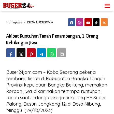
Lewati
ke
konten
Akibat
Homepage
/
FAKTA & PERISTIWA
Runtuhan
Tanah
Akibat Runtuhan Tanah Penambangan, 1 Orang
Penambangan,
1
Kehilangan Jiwa
Orang
Kehilangan
Jiwa
Buser24jam.com – Koba Seorang pekerja
tambang timah di Kabupaten Bangka Tengah
Provinsi kepulauan Bangka Belitung, memakan
korban jiwa, dikarrnakan tertimpa runtuhan
tanah saat sedang bekerja di kolong HE Super
Palong, Dusun Jongkong 12, di Desa Nibung,
Minggu (29/10/2023).